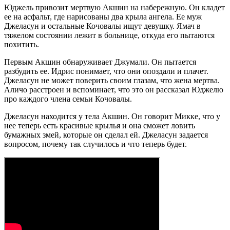
Юджель привозит мертвую Акшин на набережную. Он кладет
ее на асфальт, где нарисованы два крыла ангела. Ее муж
Джеласун и остальные Кочовалы ищут девушку. Ямач в
тяжелом состоянии лежит в больнице, откуда его пытаются
похитить.
Первым Акшин обнаруживает Джумали. Он пытается
разбудить ее. Идрис понимает, что они опоздали и плачет.
Джеласун не может поверить своим глазам, что жена мертва.
Аличо расстроен и вспоминает, что это он рассказал Юджелю
про каждого члена семьи Кочовалы.
Джеласун находится у тела Акшин. Он говорит Микке, что у
нее теперь есть красивые крылья и она сможет ловить
бумажных змей, которые он сделал ей. Джеласун задается
вопросом, почему так случилось и что теперь будет.