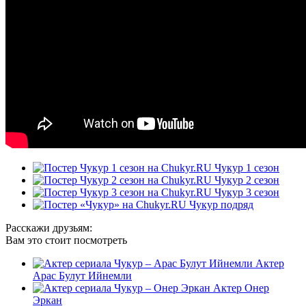
Чукур 1 сезон
Чукур 2 сезон
Чукур 3 сезон
Чукур подряд
Расскажи друзьям:
Вам это стоит посмотреть
Актер
Арас Булут Ийнемли
Актер Онер
Эркан