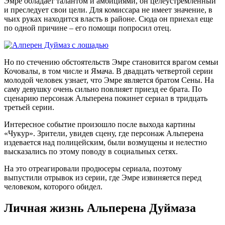
Эмре обладает талантом и амбициями, он целеустремленный
и преследует свои цели. Для комиссара не имеет значение, в
чьих руках находится власть в районе. Сюда он приехал еще
по одной причине – его помощи попросил отец.
Но по стечению обстоятельств Эмре становится врагом семьи
Кочовалы, в том числе и Ямача. В двадцать четвертой серии
молодой человек узнает, что Эмре является братом Сены. На
саму девушку очень сильно повлияет приезд ее брата. По
сценарию персонаж Альперена покинет сериал в тридцать
третьей серии.
Интересное событие произошло после выхода картины
«Чукур». Зрители, увидев сцену, где персонаж Альперена
издевается над полицейским, были возмущены и нелестно
высказались по этому поводу в социальных сетях.
На это отреагировали продюсеры сериала, поэтому
выпустили отрывок из серии, где Эмре извиняется перед
человеком, которого обидел.
Личная жизнь Альперена Дуймаза