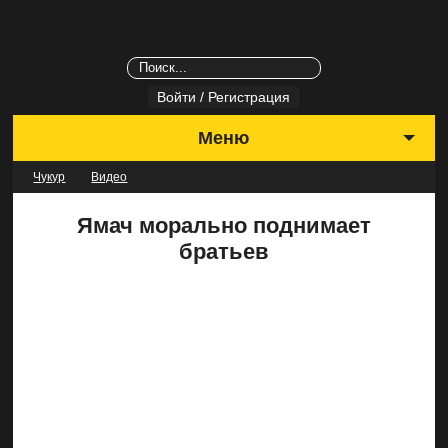
Войти / Регистрация
Меню
Чукур
Видео
Выбрать сезон
Ямач морально поднимает
За кадром
братьев
Актеры
Видео
Фото
Музыка
Тесты
Новости